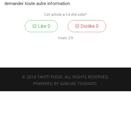
demander toute autre information.
Cet article a-t-il été utile?
Like
0
Dislike
0
Vues:
29
© 2019 TAHITI FOOD. ALL RIGHTS RESERVED.
POWERED BY GARUAE TSHONFO.